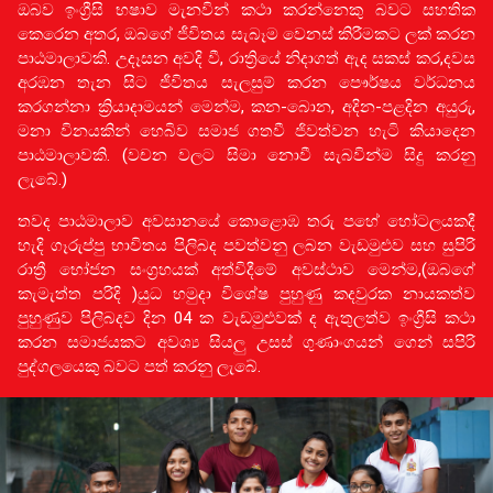
ඔබව ඉංග්‍රීසි භෂාව මැනවින් කථා කරන්නෙකු බවට සහතික
කෙරෙන අතර, ඔබගේ ජීවිතය සැබෑම වෙනස් කිරීමකට ලක් කරන
පාඨමාලාවකි. උදෑසන අවදි වී, රාත්‍රියේ නිදාගත් ඇද සකස් කර,දවස
අරඹන තැන සිට ජීවිතය සැලසුම් කරන පෞර්ෂය වර්ධනය
කරගන්නා ක්‍රියාදාමයන් මෙන්ම, කන-බොන, අදින-පළදින අයුරු,
මනා විනයකින් හෙබිව සමාජ ගතවී ජිවත්වන හැටි කියාදෙන
පාඨමාලාවකි. (වචන වලට සිමා නොවී සැබවින්ම සිදු කරනු
ලැබේ.)
තවද පාඨමාලාව අවසානයේ කොළොඹ තරු පහේ හෝටලයකදී
හැදි ගෑරුප්පු භාවිතය පිලිබද පවත්වනු ලබන වැඩමුළුව සහ සුපිරි
රාත්‍රී භෝජන සංග්‍රහයක් අත්විදීමේ අවස්ථාව මෙන්ම,(ඔබගේ
කැමැත්ත පරිදි )යුධ හමුදා විශේෂ පුහුණු කදවුරක නායකත්ව
පුහුණුව පිලිබදව දින 04 ක වැඩමුළුවක් ද ඇතුලත්ව ඉංග්‍රීසි කථා
කරන සමාජයකට අවශ්‍ය සියලු උසස් ගුණාංගයන් ගෙන් සපිරි
පුද්ගලයෙකු බවට පත් කරනු ලැබේ.