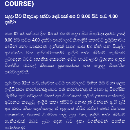
COURSE)
සදුදා සිට සිකුරාදා දක්වා දෙමසක් පෙ.ව 8.00 සිට ප.ව 4.00
දක්වා
මාස 02 ක්, සතියට දින 05 ක් .එනම් සදුදා සිට සිකුරාදා දක්වා උදේ
8.00 සිට සවස 4.00 දක්වා පාඨමාලාවකි.ඉංග්‍රීසි කතාවට ප්‍රමුඛතාවය
දෙමින් මනා ව්‍යාකරණ දැනීමක් සමග මාස 02 කින් යන සියල්ල
ආවරණය වන අනිවාර්යෙන්ම ඉංග්‍රීසි කථා කිරීමේ හැකියාව
ලබාදෙන බවට සහතික කෙරෙන මෙම පාඨමාලාව බ්‍රිතාන්‍ය ඇතුළු
විදේශීය රටවල් කීපයක සුසංයෝගය මත සෑදුනු විශේශිත
පාඨමාලාවකි.
පුරා මාස 02ක් පැවැත්වෙන මෙම පාඨමාලාව මගින් ඔබ මනා ලෙස
ඉංග්‍රීසි කථා කරන්නෙකු බවට පත් කරන්නෙමු. ඒ සදහා වූ විශේෂිත
ශිල්පිය ක්‍රම වේදයන් රැසක් අප විදේශයන් තුලින් උකහා ගත්තෙමු,
අධ්‍යනය කළෙමු. ඉංග්‍රීසි කතා කිරීමට නොහැකි වන්නේ ඇයි දැයි
අප ඔබට කියා දෙන්නෙමු. ඒ දැනුවත් කිරීම මතින් ඔබව විශ්වාස
නොකරන, එහෙත් විශ්වාස කල යුතු වන, ඉංග්‍රීසි කථා කිරීමේ
හැකියාවක් ඔබට ලබා දෙන බව ඉතා වගකීමෙන් සහතික
කරන්නෙමු.