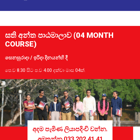
සති අන්ත පාඨමාලාව (04 MONTH
COURSE)
සෙනසුරාදා / ඉරිදා දිනයන්හි දී
පෙ.ව 8.30 සිට ප.ව 4.00 දක්වා මාස 04ක්.
අදම පැමිණ ලියාපදිංචි වන්න.
අමතන්න
033 202 41 41