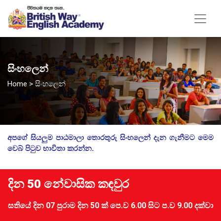
සිංහලෙන්
Home
>
සිංහලෙන්
අපගේ සියලුම පාඨමාලා තොරතුරු සිංහලෙන් දැන ගැනීමට මෙම
වෙබ් පිටුව භාවිතා කරන්න.
දින 50 නේවාසික කඳවුර
සතියේ දින 07 පුරාම දින 50 ක් පෙ.ව 6.00 සිට ප.ව 9.00 දක්වා