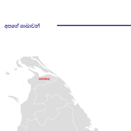
අපගේ ශාඛාවන්