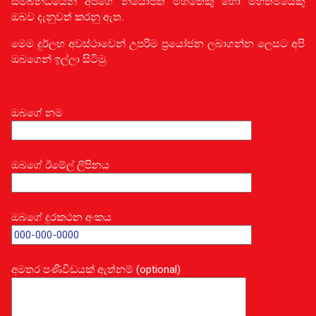
සම්බන්ධයෙන් අපගේ නියෝජිත මහතෙකු හෝ මහත්මියෙකු
ඔබව දැනුවත් කරනු ඇත.
මෙම දුර්ලභ අවස්ථාවෙන් උපරිම ප්‍රයෝජන ලබාගන්න ලෙසට අපි
ඔබගෙන් ඉල්ලා සිටිමු.
ඔබගේ නම
ඔබගේ ඊමේල් ලිපිනය
ඔබගේ දුරකථන අංකය
අමතර පණිවිඩයක් ඇත්නම් (optional)