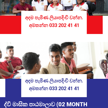
අදම පැමිණ ලියාපදිංචි වන්න.
අමතන්න
033 202 41 41
අදම පැමිණ ලියාපදිංචි වන්න.
අමතන්න
033 202 41 41
ද්වි මාසික පාඨමාලාව (02 MONTH