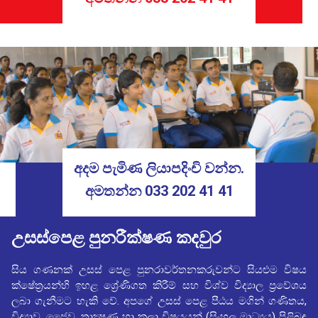
අදම පැමිණ ලියාපදිංචි වන්න.
අමතන්න
033 202 41 41
උසස්පෙළ පුනරීක්ෂණ කදවුර
සිය ගණනක් උසස් පෙළ පුනරාවර්තනකරුවන්ට සියළුම විෂය
ක්ෂේත්‍රයන්හි ඉහළ ශ්‍රේණිගත කිරීම් සහ විශ්ව විද්‍යාල ප්‍රවේශය
ලබා ගැනීමට හැකි වේ. අපගේ උසස් පෙළ පීඨය මගින් ගණිතය,
විද්‍යාව, ජෛව, තාක්‍ෂණ හා කලා විෂයයන් (සිංහල මාධ්‍යය) පිළිබඳ