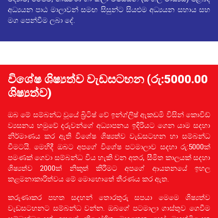
අධ්‍යයන පාඨ මාලාවන් සමඟ සිසුන්ට සියළුම අධ්‍යයන සහාය සහ
මග පෙන්වීම ලබා දේ.
විශේෂ ශිෂ්‍යත්ව වැඩසටහන (රු:5000.00
ශිෂ්‍යත්ව)
ඔබ මේ සම්බන්ධ වූයේ බ්‍රිටිෂ් වේ ඉන්ග්ලිෂ් ඇකඩමි විසින් කොවිඩ්
ව්‍යසනය හමුවේ දරුවන්ගේ අධ්‍යාපනය ඉදිරියට ගෙන යාම සදහා
නිර්මාණය කර ඇති විශේෂ ශිෂ්‍යත්ව වැඩසටහන හා සම්බන්ධ
වීමටයි. මෙහිදී ඔබට අපගේ විශේෂ පටමාලාව සදහා රු:5000ක්
පමණක් ගෙවා සම්බන්ධ විය හැකි වන අතර, සීමිත කාලයක් සදහා
ශිෂ්‍යත්ව 2000ක් නිකුත් කිරීමට අපගේ ආයතනයේ ඉහල
කළමනාකාරිත්වය මේ මොහොතේ තීරණය කර ඇත.
කරුණාකර පහත සදහන් තොරතුරු සපයා මෙමෙ ශිෂ්‍යත්ව
වැඩසටහනට සම්බන්ධ වන්න. ඔබගේ පටමාලා ගාස්තුව ගෙවීම